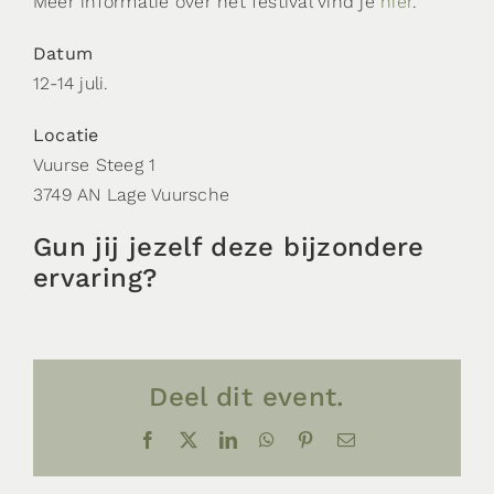
Meer informatie over het festival vind je
hier
.
Datum
12-14 juli.
Locatie
Vuurse Steeg 1
3749 AN Lage Vuursche
Gun jij jezelf deze bijzondere
ervaring?
Deel dit event.
Facebook
X
LinkedIn
WhatsApp
Pinterest
E-
mail