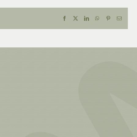
Facebook
X
LinkedIn
WhatsApp
Pinterest
E-
mail