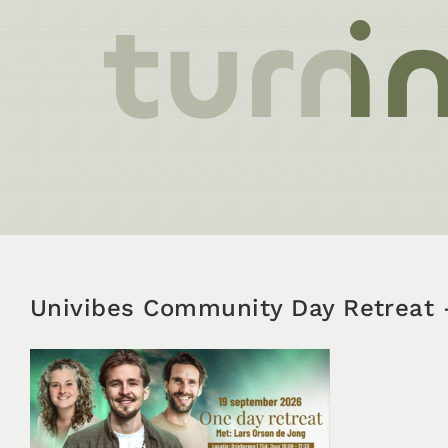
Ga
naar
inhoud
Univibes Community Day Retreat 