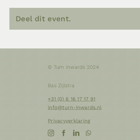
Deel dit event.
© Turn Inwards 2024
Bas Zijlstra
+31 (0) 6 16 17 17 91
info@turn-inwards.nl
Privacyverklaring